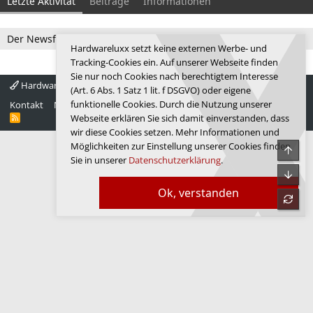
Letzte Aktivität
Beiträge
Informationen
Der Newsfeed ist zur Zeit leer.
Hardwareluxx setzt keine externen Werbe- und
Tracking-Cookies ein. Auf unserer Webseite finden
Sie nur noch Cookies nach berechtigtem Interesse
Hardwareluxx 4.0
Deutsch
(Art. 6 Abs. 1 Satz 1 lit. f DSGVO) oder eigene
funktionelle Cookies. Durch die Nutzung unserer
Kontakt
Nutzungsbedingungen
Datenschutz
Hilfe
Startseite
R
Webseite erklären Sie sich damit einverstanden, dass
S
wir diese Cookies setzen. Mehr Informationen und
S
Möglichkeiten zur Einstellung unserer Cookies finden
Obe
Sie in unserer
Datenschutzerklärung
.
Unte
Ok, verstanden
refre