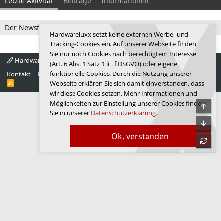
Letzte Aktivität
Beiträge
Informationen
Der Newsfeed ist zur Zeit leer.
Hardwareluxx setzt keine externen Werbe- und
Tracking-Cookies ein. Auf unserer Webseite finden
Sie nur noch Cookies nach berechtigtem Interesse
Hardwareluxx 4.0
Deutsch
(Art. 6 Abs. 1 Satz 1 lit. f DSGVO) oder eigene
funktionelle Cookies. Durch die Nutzung unserer
Kontakt
Nutzungsbedingungen
Datenschutz
Hilfe
Startseite
R
Webseite erklären Sie sich damit einverstanden, dass
S
wir diese Cookies setzen. Mehr Informationen und
S
Möglichkeiten zur Einstellung unserer Cookies finden
Obe
Sie in unserer
Datenschutzerklärung
.
Unte
Ok, verstanden
refre