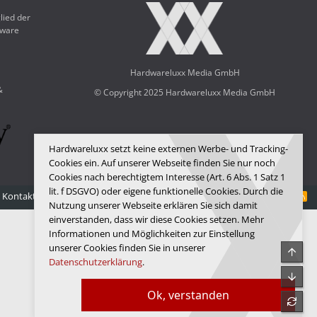
lied der
dware
Hardwareluxx Media GmbH
&
© Copyright 2025 Hardwareluxx Media GmbH
Hardwareluxx setzt keine externen Werbe- und Tracking-
Cookies ein. Auf unserer Webseite finden Sie nur noch
Cookies nach berechtigtem Interesse (Art. 6 Abs. 1 Satz 1
lit. f DSGVO) oder eigene funktionelle Cookies. Durch die
Kontakt
Nutzungsbedingungen
Datenschutz
Hilfe
Startseite
R
Nutzung unserer Webseite erklären Sie sich damit
S
S
einverstanden, dass wir diese Cookies setzen. Mehr
Informationen und Möglichkeiten zur Einstellung
unserer Cookies finden Sie in unserer
Obe
Datenschutzerklärung
.
Unte
Ok, verstanden
refre