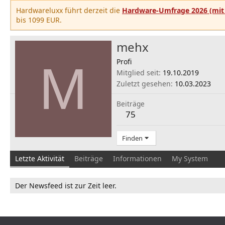
Hardwareluxx führt derzeit die
Hardware-Umfrage 2026 (mit 
bis 1099 EUR.
mehx
M
Profi
Mitglied seit
19.10.2019
Zuletzt gesehen
10.03.2023
Beiträge
75
Finden
Letzte Aktivität
Beiträge
Informationen
My System
Der Newsfeed ist zur Zeit leer.