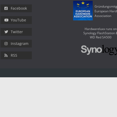
Gründungsmitg
Facebook
European Har
Association
YouTube
Hardwareluxx runs on
Twitter
Synology FlashStation 
WD Red SA500
Instagram
RSS