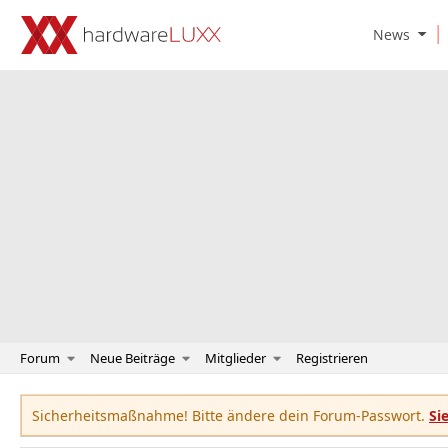
O
News
p
e
n
N
e
w
s
S
u
b
m
e
n
u
Forum
Neue Beiträge
Mitglieder
Registrieren
Sicherheitsmaßnahme! Bitte ändere dein Forum-Passwort.
Si