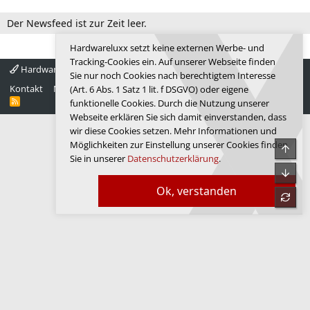
Der Newsfeed ist zur Zeit leer.
Hardwareluxx setzt keine externen Werbe- und
Tracking-Cookies ein. Auf unserer Webseite finden
Hardwareluxx 4.0
Deutsch
Sie nur noch Cookies nach berechtigtem Interesse
Kontakt
Nutzungsbedingungen
Datenschutz
Hilfe
Startseite
(Art. 6 Abs. 1 Satz 1 lit. f DSGVO) oder eigene
R
funktionelle Cookies. Durch die Nutzung unserer
S
Webseite erklären Sie sich damit einverstanden, dass
S
wir diese Cookies setzen. Mehr Informationen und
Möglichkeiten zur Einstellung unserer Cookies finden
Obe
Sie in unserer
Datenschutzerklärung
.
Unte
Ok, verstanden
refre