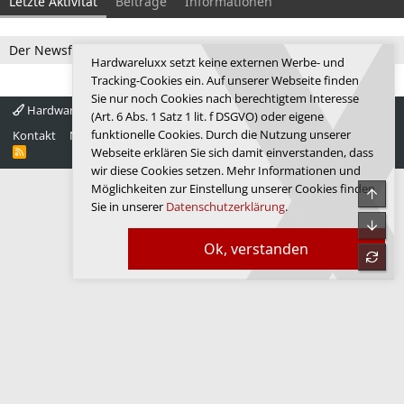
Letzte Aktivität
Beiträge
Informationen
Der Newsfeed ist zur Zeit leer.
Hardwareluxx setzt keine externen Werbe- und
Tracking-Cookies ein. Auf unserer Webseite finden
Sie nur noch Cookies nach berechtigtem Interesse
Hardwareluxx 4.0
Deutsch
(Art. 6 Abs. 1 Satz 1 lit. f DSGVO) oder eigene
funktionelle Cookies. Durch die Nutzung unserer
Kontakt
Nutzungsbedingungen
Datenschutz
Hilfe
Startseite
R
Webseite erklären Sie sich damit einverstanden, dass
S
wir diese Cookies setzen. Mehr Informationen und
S
Möglichkeiten zur Einstellung unserer Cookies finden
Obe
Sie in unserer
Datenschutzerklärung
.
Unte
Ok, verstanden
refre