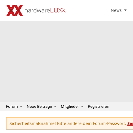
O
News
p
e
n
N
e
w
s
S
u
b
m
e
n
u
Forum
Neue Beiträge
Mitglieder
Registrieren
Sicherheitsmaßnahme! Bitte ändere dein Forum-Passwort.
Si