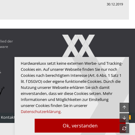
30.12.2019
lied der
dware
Hardwareluxx setzt keine externen Werbe- und Tracking-
Hardwareluxx Media GmbH
Cookies ein. Auf unserer Webseite finden Sie nur noch
&
© Copyright 2025 Hardwareluxx Media GmbH
Cookies nach berechtigtem Interesse (Art. 6 Abs. 1 Satz 1
lit. f DSGVO) oder eigene funktionelle Cookies. Durch die
Nutzung unserer Webseite erklären Sie sich damit
einverstanden, dass wir diese Cookies setzen. Mehr
Informationen und Möglichkeiten zur Einstellung
unserer Cookies finden Sie in unserer
Obe
Datenschutzerklärung
.
Kontakt
Nutzungsbedingungen
Datenschutz
Hilfe
Startseite
Unte
R
S
Ok, verstanden
S
refre