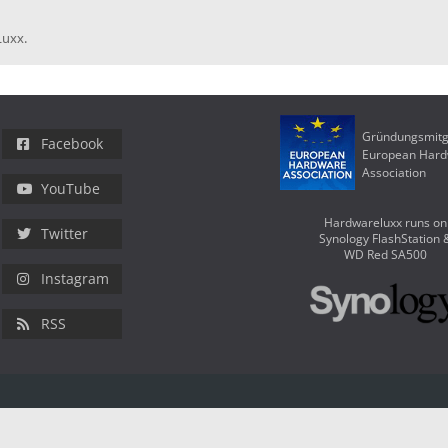
Luxx.
Gründungsmitg
Facebook
European Har
Association
YouTube
Hardwareluxx runs on
Twitter
Synology FlashStation 
WD Red SA500
Instagram
RSS