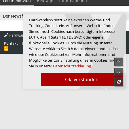
Letzte Aktivität
Beiträge
Informationen
Der Newsfeed ist zur Zeit leer.
Hardwareluxx setzt keine externen Werbe- und
Tracking-Cookies ein. Auf unserer Webseite finden
Sie nur noch Cookies nach berechtigtem Interesse
Hardwareluxx 4.0
Deutsch
(Art. 6 Abs. 1 Satz 1 lit. f DSGVO) oder eigene
funktionelle Cookies. Durch die Nutzung unserer
Kontakt
Nutzungsbedingungen
Datenschutz
Hilfe
Startseite
R
Webseite erklären Sie sich damit einverstanden, dass
S
wir diese Cookies setzen. Mehr Informationen und
S
Möglichkeiten zur Einstellung unserer Cookies finden
Obe
Sie in unserer
Datenschutzerklärung
.
Unte
Ok, verstanden
refre