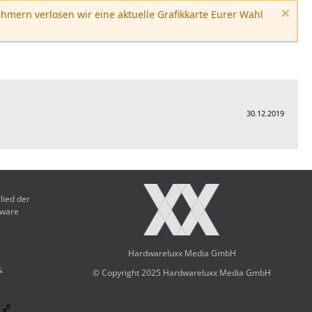
hmern verlosen wir eine aktuelle Grafikkarte Eurer Wahl
30.12.2019
lied der
dware
Hardwareluxx Media GmbH
&
© Copyright 2025 Hardwareluxx Media GmbH