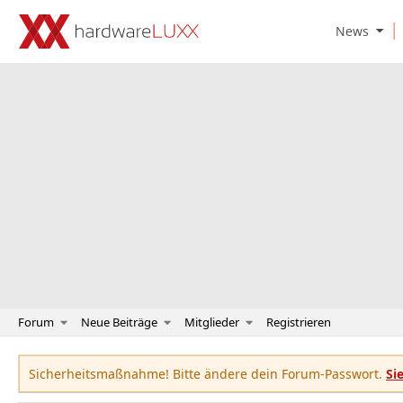
O
News
p
e
n
N
e
w
s
S
u
b
m
e
n
u
Forum
Neue Beiträge
Mitglieder
Registrieren
Sicherheitsmaßnahme! Bitte ändere dein Forum-Passwort.
Si