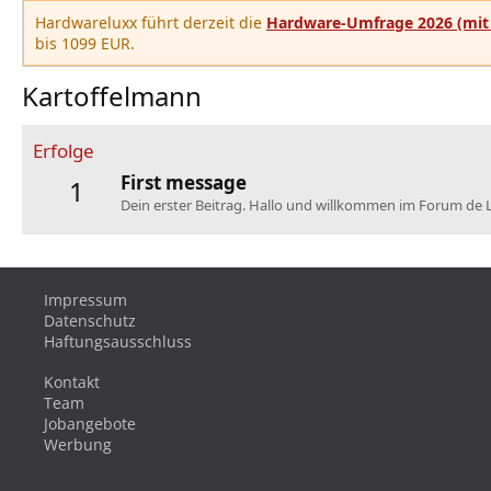
Hardwareluxx führt derzeit die
Hardware-Umfrage 2026 (mit 
bis 1099 EUR.
Kartoffelmann
Erfolge
First message
1
Dein erster Beitrag. Hallo und willkommen im Forum de 
Impressum
Datenschutz
Haftungsausschluss
Kontakt
Team
Jobangebote
Werbung