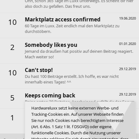
Ohh, schon 365 Tage im Luxx unterwegs. Es scheint dir hier
also doch zu gefallen. Das freut uns.
Marktplatz access confirmed
19.06.2020
10
60 Tage im Luxx. Zeit endlich mal den Marktplatz zu
durchstöbern.
Somebody likes you
01.01.2020
2
Jemand da draußen hat positiv auf deinen Beitrag reagiert.
Mach weiter so!
Can't stop!
29.12.2019
10
Du hast 100 Beiträge erstellt. Ich hoffe, es war nicht
innerhalb eines Tages! ^^
Keeps coming back
29.12.2019
5
Deine ersten 30 Beiträge. Anscheinend gefällt dir das Forum.
Hardwareluxx setzt keine externen Werbe- und
Tracking-Cookies ein. Auf unserer Webseite finden
First message
29.12.2019
1
Sie nur noch Cookies nach berechtigtem Interesse
Dein erster Beitrag. Hallo und willkommen im Forum de
(Art. 6 Abs. 1 Satz 1 lit. f DSGVO) oder eigene
Luxx.
funktionelle Cookies. Durch die Nutzung unserer