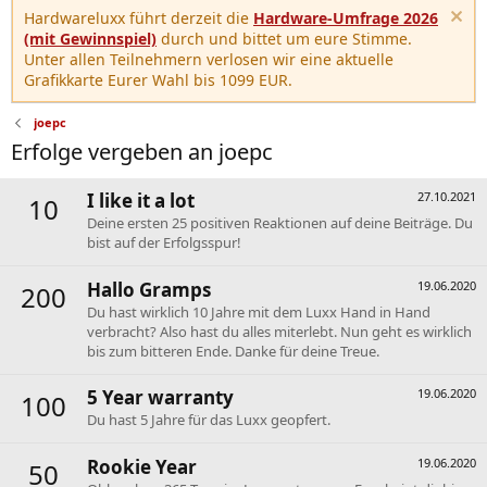
Hardwareluxx führt derzeit die
Hardware-Umfrage 2026
(mit Gewinnspiel)
durch und bittet um eure Stimme.
Unter allen Teilnehmern verlosen wir eine aktuelle
Grafikkarte Eurer Wahl bis 1099 EUR.
joepc
Erfolge vergeben an joepc
I like it a lot
27.10.2021
10
Deine ersten 25 positiven Reaktionen auf deine Beiträge. Du
bist auf der Erfolgsspur!
Hallo Gramps
19.06.2020
200
Du hast wirklich 10 Jahre mit dem Luxx Hand in Hand
verbracht? Also hast du alles miterlebt. Nun geht es wirklich
bis zum bitteren Ende. Danke für deine Treue.
5 Year warranty
19.06.2020
100
Du hast 5 Jahre für das Luxx geopfert.
Rookie Year
19.06.2020
50