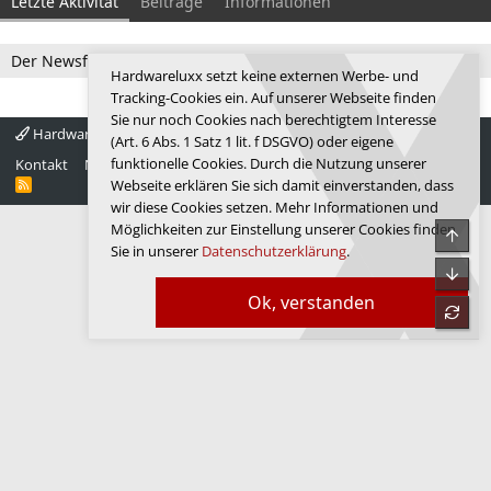
Letzte Aktivität
Beiträge
Informationen
Der Newsfeed ist zur Zeit leer.
Hardwareluxx setzt keine externen Werbe- und
Tracking-Cookies ein. Auf unserer Webseite finden
Sie nur noch Cookies nach berechtigtem Interesse
Hardwareluxx 4.0
Deutsch
(Art. 6 Abs. 1 Satz 1 lit. f DSGVO) oder eigene
funktionelle Cookies. Durch die Nutzung unserer
Kontakt
Nutzungsbedingungen
Datenschutz
Hilfe
Startseite
R
Webseite erklären Sie sich damit einverstanden, dass
S
wir diese Cookies setzen. Mehr Informationen und
S
Möglichkeiten zur Einstellung unserer Cookies finden
Obe
Sie in unserer
Datenschutzerklärung
.
Unte
Ok, verstanden
refre