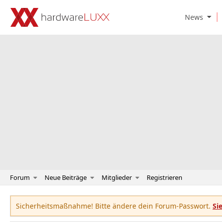
O
News
p
e
n
N
e
w
s
S
u
b
m
e
n
u
Forum
Neue Beiträge
Mitglieder
Registrieren
Sicherheitsmaßnahme! Bitte ändere dein Forum-Passwort.
Si