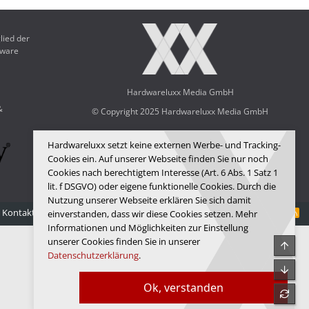
lied der
dware
Hardwareluxx Media GmbH
&
© Copyright 2025 Hardwareluxx Media GmbH
Hardwareluxx setzt keine externen Werbe- und Tracking-
Cookies ein. Auf unserer Webseite finden Sie nur noch
Cookies nach berechtigtem Interesse (Art. 6 Abs. 1 Satz 1
lit. f DSGVO) oder eigene funktionelle Cookies. Durch die
Nutzung unserer Webseite erklären Sie sich damit
Kontakt
Nutzungsbedingungen
Datenschutz
Hilfe
Startseite
R
einverstanden, dass wir diese Cookies setzen. Mehr
S
Informationen und Möglichkeiten zur Einstellung
S
unserer Cookies finden Sie in unserer
Obe
Datenschutzerklärung
.
Unte
Ok, verstanden
refre