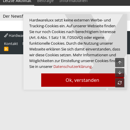
Letzte Aktivität
Beiträge
Informationen
Der Newsfeed ist zur Zeit leer.
Hardwareluxx setzt keine externen Werbe- und
Tracking-Cookies ein. Auf unserer Webseite finden
Sie nur noch Cookies nach berechtigtem Interesse
Hardwareluxx 4.0
Deutsch
(Art. 6 Abs. 1 Satz 1 lit. f DSGVO) oder eigene
funktionelle Cookies. Durch die Nutzung unserer
Kontakt
Nutzungsbedingungen
Datenschutz
Hilfe
Startseite
R
Webseite erklären Sie sich damit einverstanden, dass
S
wir diese Cookies setzen. Mehr Informationen und
S
Möglichkeiten zur Einstellung unserer Cookies finden
Obe
Sie in unserer
Datenschutzerklärung
.
Unte
Ok, verstanden
refre