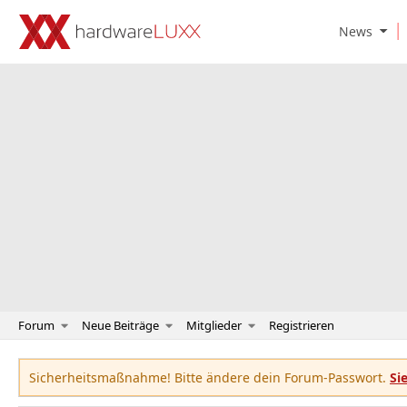
O
News
p
e
n
N
e
w
s
S
u
b
m
e
n
u
Forum
Neue Beiträge
Mitglieder
Registrieren
Sicherheitsmaßnahme! Bitte ändere dein Forum-Passwort.
Si