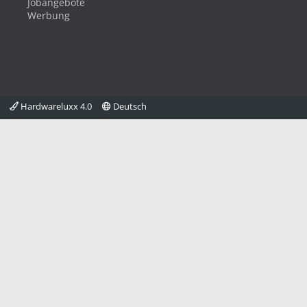
Jobangebote
Werbung
Hardwareluxx 4.0
Deutsch