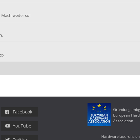
. Mach weiter so!
m.
xx.
Gründungsmitg
Facebook
European Har
Association
YouTube
Hardwareluxx runs on
Twitter