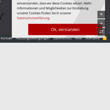
&
© Copyright 2025 Hardwareluxx Media GmbH
einverstanden, dass wir diese Cookies setzen. Mehr
Informationen und Möglichkeiten zur Einstellung
unserer Cookies finden Sie in unserer
Obe
Datenschutzerklärung
.
Unte
Ok, verstanden
refre
Kontakt
Nutzungsbedingungen
Datenschutz
Hilfe
Startseite
R
S
S