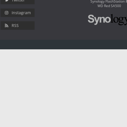
Synology FlashStation 
WD Red SA500
Instagram
RSS