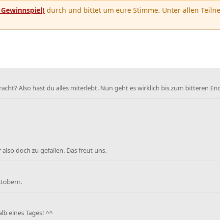
u
Gewinnspiel)
durch und bittet um eure Stimme. Unter allen Teilne
cht? Also hast du alles miterlebt. Nun geht es wirklich bis zum bitteren En
also doch zu gefallen. Das freut uns.
stöbern.
alb eines Tages! ^^