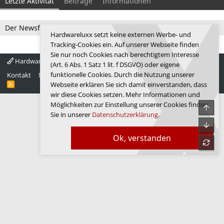
Letzte Aktivität
Beiträge
Informationen
Der Newsfeed ist zur Zeit leer.
Hardwareluxx setzt keine externen Werbe- und
Tracking-Cookies ein. Auf unserer Webseite finden
Sie nur noch Cookies nach berechtigtem Interesse
Hardwareluxx 4.0
Deutsch
(Art. 6 Abs. 1 Satz 1 lit. f DSGVO) oder eigene
funktionelle Cookies. Durch die Nutzung unserer
Kontakt
Nutzungsbedingungen
Datenschutz
Hilfe
Startseite
R
Webseite erklären Sie sich damit einverstanden, dass
S
wir diese Cookies setzen. Mehr Informationen und
S
Möglichkeiten zur Einstellung unserer Cookies finden
Obe
Sie in unserer
Datenschutzerklärung
.
Unte
Ok, verstanden
refre