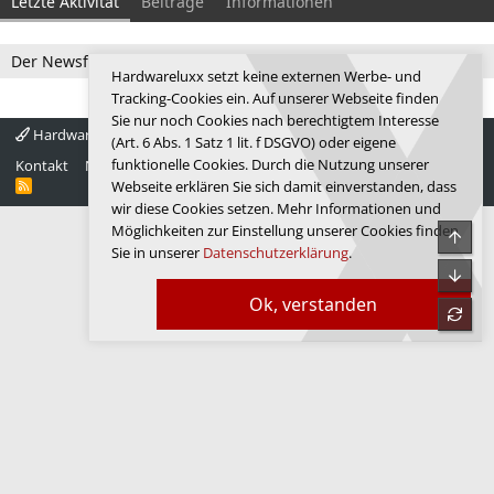
Letzte Aktivität
Beiträge
Informationen
Der Newsfeed ist zur Zeit leer.
Hardwareluxx setzt keine externen Werbe- und
Tracking-Cookies ein. Auf unserer Webseite finden
Sie nur noch Cookies nach berechtigtem Interesse
Hardwareluxx 4.0
Deutsch
(Art. 6 Abs. 1 Satz 1 lit. f DSGVO) oder eigene
funktionelle Cookies. Durch die Nutzung unserer
Kontakt
Nutzungsbedingungen
Datenschutz
Hilfe
Startseite
R
Webseite erklären Sie sich damit einverstanden, dass
S
wir diese Cookies setzen. Mehr Informationen und
S
Möglichkeiten zur Einstellung unserer Cookies finden
Obe
Sie in unserer
Datenschutzerklärung
.
Unte
Ok, verstanden
refre