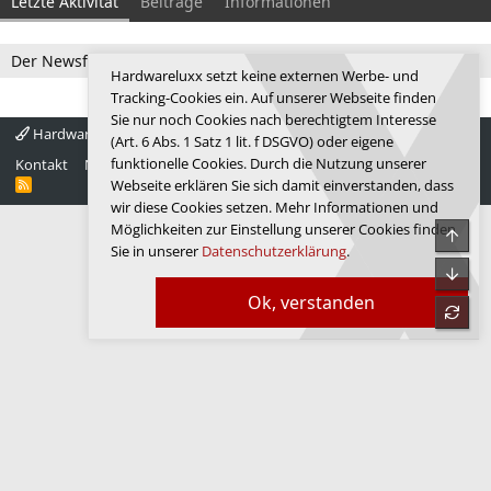
Letzte Aktivität
Beiträge
Informationen
Der Newsfeed ist zur Zeit leer.
Hardwareluxx setzt keine externen Werbe- und
Tracking-Cookies ein. Auf unserer Webseite finden
Sie nur noch Cookies nach berechtigtem Interesse
Hardwareluxx 4.0
Deutsch
(Art. 6 Abs. 1 Satz 1 lit. f DSGVO) oder eigene
funktionelle Cookies. Durch die Nutzung unserer
Kontakt
Nutzungsbedingungen
Datenschutz
Hilfe
Startseite
R
Webseite erklären Sie sich damit einverstanden, dass
S
wir diese Cookies setzen. Mehr Informationen und
S
Möglichkeiten zur Einstellung unserer Cookies finden
Obe
Sie in unserer
Datenschutzerklärung
.
Unte
Ok, verstanden
refre