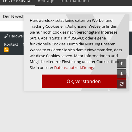
Letzte Aktivität
Beiträge
Informationen
Der Newsfeed ist zur Zeit leer.
Hardwareluxx setzt keine externen Werbe- und
Tracking-Cookies ein. Auf unserer Webseite finden
Sie nur noch Cookies nach berechtigtem Interesse
Hardwareluxx 4.0
Deutsch
(Art. 6 Abs. 1 Satz 1 lit. f DSGVO) oder eigene
funktionelle Cookies. Durch die Nutzung unserer
Kontakt
Nutzungsbedingungen
Datenschutz
Hilfe
Startseite
R
Webseite erklären Sie sich damit einverstanden, dass
S
wir diese Cookies setzen. Mehr Informationen und
S
Möglichkeiten zur Einstellung unserer Cookies finden
Obe
Sie in unserer
Datenschutzerklärung
.
Unte
Ok, verstanden
refre