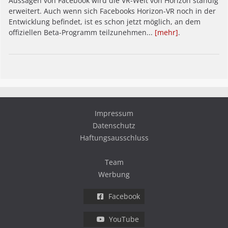
Aussagen von Facebook wird die VR-Welt von Horizon ständig
erweitert. Auch wenn sich Facebooks Horizon-VR noch in der
Entwicklung befindet, ist es schon jetzt möglich, an dem
offiziellen Beta-Programm teilzunehmen...
[mehr]
.
Impressum
Datenschutz
Haftungsausschluss
Team
Werbung
Facebook
YouTube