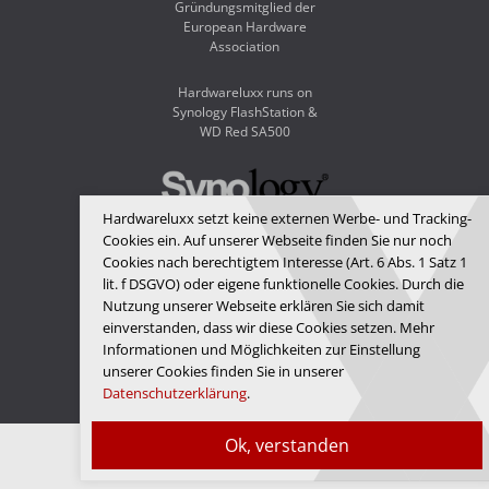
Gründungsmitglied der
European Hardware
Association
Hardwareluxx runs on
Synology FlashStation &
WD Red SA500
Hardwareluxx setzt keine externen Werbe- und Tracking-
Cookies ein. Auf unserer Webseite finden Sie nur noch
Cookies nach berechtigtem Interesse (Art. 6 Abs. 1 Satz 1
lit. f DSGVO) oder eigene funktionelle Cookies. Durch die
Nutzung unserer Webseite erklären Sie sich damit
einverstanden, dass wir diese Cookies setzen. Mehr
Hardwareluxx Media GmbH
Informationen und Möglichkeiten zur Einstellung
unserer Cookies finden Sie in unserer
© Copyright 2026 Hardwareluxx Media GmbH
Datenschutzerklärung
.
Ok, verstanden