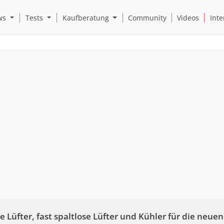
Open News Submenu
Open Tests Submenu
Open Kaufberatung Submenu
ws
Tests
Kaufberatung
Community
Videos
Inte
e Lüfter, fast spaltlose Lüfter und Kühler für die neu