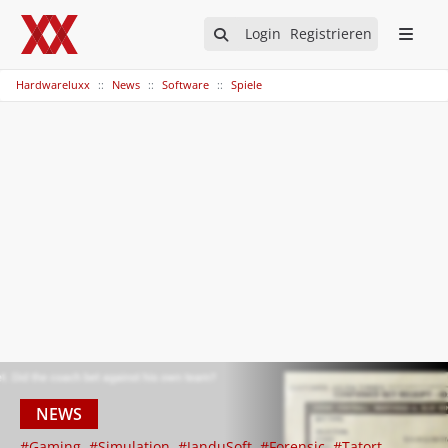
Login
Registrieren
Hardwareluxx
News
Software
Spiele
NEWS
#Gaming
#Simulation
#JanduSoft
#Forensic
#Tatort