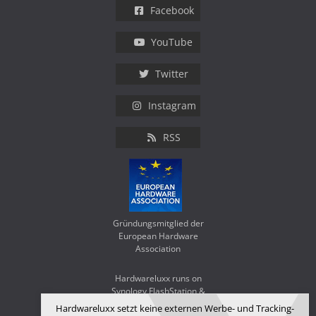
Facebook
YouTube
Twitter
Instagram
RSS
Gründungsmitglied der
European Hardware
Association
Hardwareluxx runs on
Synology FlashStation &
WD Red SA500
Hardwareluxx setzt keine externen Werbe- und Tracking-