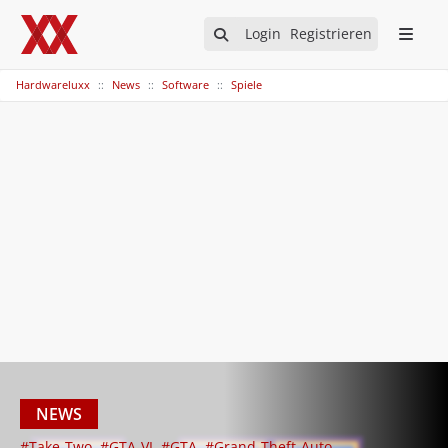
Login
Registrieren
Hardwareluxx
News
Software
Spiele
NEWS
#Take-Two
#GTA-VI
#GTA
#Grand-Theft-Auto