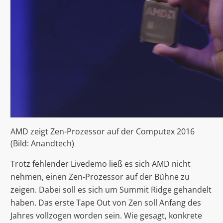
AMD zeigt Zen-Prozessor auf der Computex 2016
(Bild: Anandtech)
Trotz fehlender Livedemo ließ es sich AMD nicht
nehmen, einen Zen-Prozessor auf der Bühne zu
zeigen. Dabei soll es sich um Summit Ridge gehandelt
haben. Das erste Tape Out von Zen soll Anfang des
Jahres vollzogen worden sein. Wie gesagt, konkrete