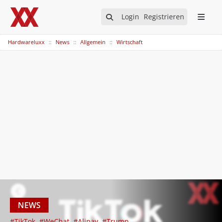
Login
Registrieren
Hardwareluxx
News
Allgemein
Wirtschaft
NEWS
#TikTok
#WeChat
#Alipay
#Trump