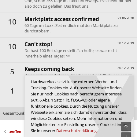
Ohh, schon 365 Tage im Luxx unterwegs. Es scheint dir hier
also doch zu gefallen. Das freut uns.
Marktplatz access confirmed
21.06.2020
10
60 Tage im Luxx. Zeit endlich mal den Marktplatz zu
durchstöbern.
Can't stop!
30.12.2019
10
Du hast 100 Beiträge erstellt. Ich hoffe, es war nicht
innerhalb eines Tages! ^^
Keeps coming back
30.12.2019
5
Deine ersten 30 Beiträge. Anscheinend gefällt dir das Forum.
Hardwareluxx setzt keine externen Werbe- und
First message
30.12.2019
Tracking-Cookies ein. Auf unserer Webseite finden
1
Sie nur noch Cookies nach berechtigtem Interesse
Dein erster Beitrag. Hallo und willkommen im Forum de
(Art. 6 Abs. 1 Satz 1 lit. f DSGVO) oder eigene
Luxx.
funktionelle Cookies. Durch die Nutzung unserer
Webseite erklären Sie sich damit einverstanden, dass
Gesamtpunktzahl: 378
Alle verfügbaren Erfolge anzeigen
wir diese Cookies setzen. Mehr Informationen und
Möglichkeiten zur Einstellung unserer Cookies finden
Obe
Sie in unserer
Datenschutzerklärung
.
zenTen
Unte