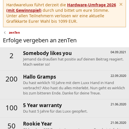
Hardwareluxx führt derzeit die
Hardware-Umfrage 2026
(mit Gewinnspiel)
durch und bittet um eure Stimme.
Unter allen Teilnehmern verlosen wir eine aktuelle
Grafikkarte Eurer Wahl bis 1099 EUR.
zenTen
Erfolge vergeben an zenTen
Somebody likes you
04.09.2021
2
Jemand da draußen hat positiv auf deinen Beitrag reagiert.
Mach weiter so!
Hallo Gramps
22.09.2020
200
Du hast wirklich 10 Jahre mit dem Luxx Hand in Hand
verbracht? Also hast du alles miterlebt. Nun geht es wirklich
bis zum bitteren Ende. Danke für deine Treue.
5 Year warranty
21.06.2020
100
Du hast 5 Jahre für das Luxx geopfert.
Rookie Year
21.06.2020
50