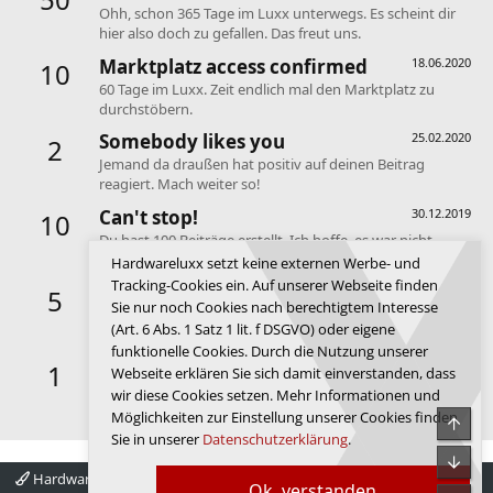
Ohh, schon 365 Tage im Luxx unterwegs. Es scheint dir
hier also doch zu gefallen. Das freut uns.
Marktplatz access confirmed
18.06.2020
10
60 Tage im Luxx. Zeit endlich mal den Marktplatz zu
durchstöbern.
Somebody likes you
25.02.2020
2
Jemand da draußen hat positiv auf deinen Beitrag
reagiert. Mach weiter so!
Can't stop!
30.12.2019
10
Du hast 100 Beiträge erstellt. Ich hoffe, es war nicht
innerhalb eines Tages! ^^
Hardwareluxx setzt keine externen Werbe- und
Tracking-Cookies ein. Auf unserer Webseite finden
Keeps coming back
30.12.2019
5
Sie nur noch Cookies nach berechtigtem Interesse
Deine ersten 30 Beiträge. Anscheinend gefällt dir das
(Art. 6 Abs. 1 Satz 1 lit. f DSGVO) oder eigene
Forum.
funktionelle Cookies. Durch die Nutzung unserer
First message
30.12.2019
1
Webseite erklären Sie sich damit einverstanden, dass
Dein erster Beitrag. Hallo und willkommen im Forum de
wir diese Cookies setzen. Mehr Informationen und
Luxx.
Möglichkeiten zur Einstellung unserer Cookies finden
Obe
Sie in unserer
Datenschutzerklärung
.
Unte
Hardwareluxx 4.0
Deutsch
Ok, verstanden