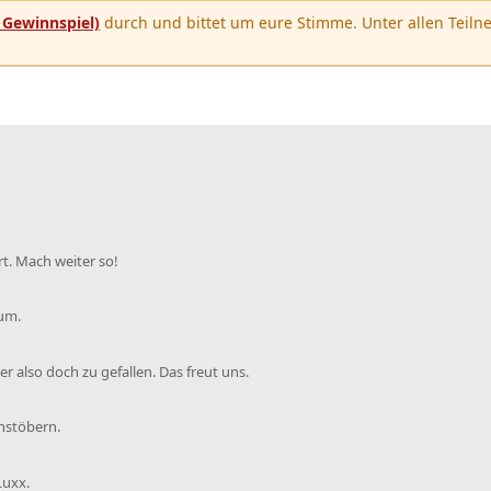
u
Gewinnspiel)
durch und bittet um eure Stimme. Unter allen Teilne
t. Mach weiter so!
rum.
r also doch zu gefallen. Das freut uns.
chstöbern.
Luxx.