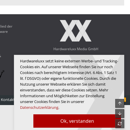
lied der
dware
Hardwareluxx Media GmbH
&
© Copyright 2025 Hardwareluxx Media GmbH
Hardwareluxx setzt keine externen Werbe- und Tracking-
Cookies ein. Auf unserer Webseite finden Sie nur noch
Cookies nach berechtigtem Interesse (Art. 6 Abs. 1 Satz 1
lit. f DSGVO) oder eigene funktionelle Cookies. Durch die
Nutzung unserer Webseite erklären Sie sich damit
einverstanden, dass wir diese Cookies setzen. Mehr
Informationen und Möglichkeiten zur Einstellung
Kontakt
Nutzungsbedingungen
Datenschutz
Hilfe
Startseite
R
unserer Cookies finden Sie in unserer
Obe
S
Datenschutzerklärung
.
S
Unte
Ok, verstanden
refre