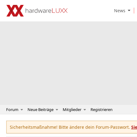
O
News
p
e
n
N
e
w
s
S
u
b
m
e
n
u
Forum
Neue Beiträge
Mitglieder
Registrieren
Sicherheitsmaßnahme! Bitte ändere dein Forum-Passwort.
Si