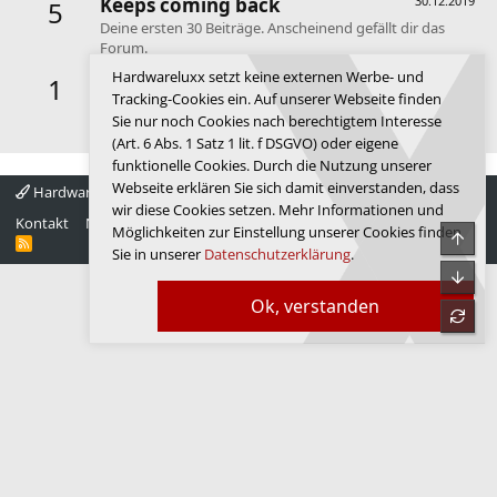
Keeps coming back
30.12.2019
5
Deine ersten 30 Beiträge. Anscheinend gefällt dir das
Forum.
Hardwareluxx setzt keine externen Werbe- und
First message
30.12.2019
1
Tracking-Cookies ein. Auf unserer Webseite finden
Dein erster Beitrag. Hallo und willkommen im Forum de
Sie nur noch Cookies nach berechtigtem Interesse
Luxx.
(Art. 6 Abs. 1 Satz 1 lit. f DSGVO) oder eigene
funktionelle Cookies. Durch die Nutzung unserer
Webseite erklären Sie sich damit einverstanden, dass
Hardwareluxx 4.0
Deutsch
wir diese Cookies setzen. Mehr Informationen und
Kontakt
Nutzungsbedingungen
Datenschutz
Hilfe
Startseite
Möglichkeiten zur Einstellung unserer Cookies finden
Obe
R
Sie in unserer
Datenschutzerklärung
.
S
S
Unte
Ok, verstanden
refre