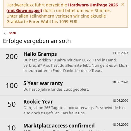
Hardwareluxx führt derzeit die
Hardware-Umfrage 2026
(mit Gewinnspiel)
durch und bittet um eure Stimme.
Unter allen Teilnehmern verlosen wir eine aktuelle
Grafikkarte Eurer Wahl bis 1099 EUR.
soth
Erfolge vergeben an soth
Hallo Gramps
13.03.2023
200
Du hast wirklich 10 Jahre mit dem Luxx Hand in Hand
verbracht? Also hast du alles miterlebt. Nun geht es wirklich
bis zum bitteren Ende. Danke für deine Treue.
5 Year warranty
18.06.2020
100
Du hast 5 Jahre für das Luxx geopfert.
Rookie Year
18.06.2020
50
Ohh, schon 365 Tage im Luxx unterwegs. Es scheint dir hier
also doch zu gefallen. Das freut uns.
Marktplatz access confirmed
18.06.2020
10