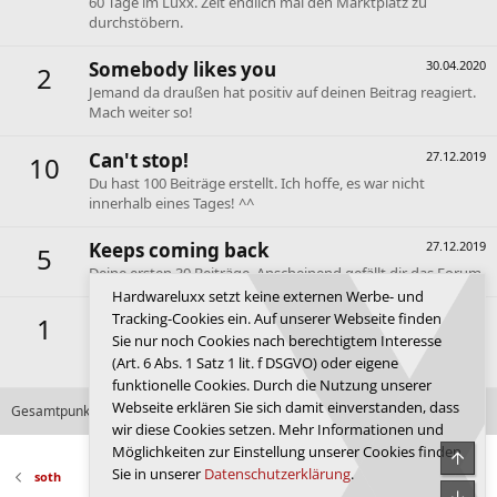
60 Tage im Luxx. Zeit endlich mal den Marktplatz zu
durchstöbern.
Somebody likes you
30.04.2020
2
Jemand da draußen hat positiv auf deinen Beitrag reagiert.
Mach weiter so!
Can't stop!
27.12.2019
10
Du hast 100 Beiträge erstellt. Ich hoffe, es war nicht
innerhalb eines Tages! ^^
Keeps coming back
27.12.2019
5
Deine ersten 30 Beiträge. Anscheinend gefällt dir das Forum.
Hardwareluxx setzt keine externen Werbe- und
First message
27.12.2019
Tracking-Cookies ein. Auf unserer Webseite finden
1
Sie nur noch Cookies nach berechtigtem Interesse
Dein erster Beitrag. Hallo und willkommen im Forum de
(Art. 6 Abs. 1 Satz 1 lit. f DSGVO) oder eigene
Luxx.
funktionelle Cookies. Durch die Nutzung unserer
Webseite erklären Sie sich damit einverstanden, dass
Gesamtpunktzahl: 328
Alle verfügbaren Erfolge anzeigen
wir diese Cookies setzen. Mehr Informationen und
Möglichkeiten zur Einstellung unserer Cookies finden
Obe
Sie in unserer
Datenschutzerklärung
.
soth
Unte