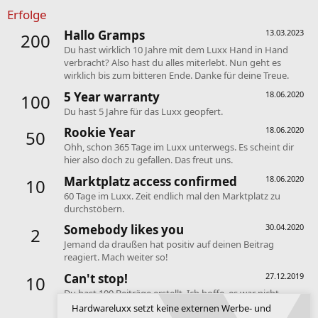
Erfolge
Hallo Gramps
13.03.2023
200
Du hast wirklich 10 Jahre mit dem Luxx Hand in Hand
verbracht? Also hast du alles miterlebt. Nun geht es
wirklich bis zum bitteren Ende. Danke für deine Treue.
5 Year warranty
18.06.2020
100
Du hast 5 Jahre für das Luxx geopfert.
Rookie Year
18.06.2020
50
Ohh, schon 365 Tage im Luxx unterwegs. Es scheint dir
hier also doch zu gefallen. Das freut uns.
Marktplatz access confirmed
18.06.2020
10
60 Tage im Luxx. Zeit endlich mal den Marktplatz zu
durchstöbern.
Somebody likes you
30.04.2020
2
Jemand da draußen hat positiv auf deinen Beitrag
reagiert. Mach weiter so!
Can't stop!
27.12.2019
10
Du hast 100 Beiträge erstellt. Ich hoffe, es war nicht
innerhalb eines Tages! ^^
Hardwareluxx setzt keine externen Werbe- und