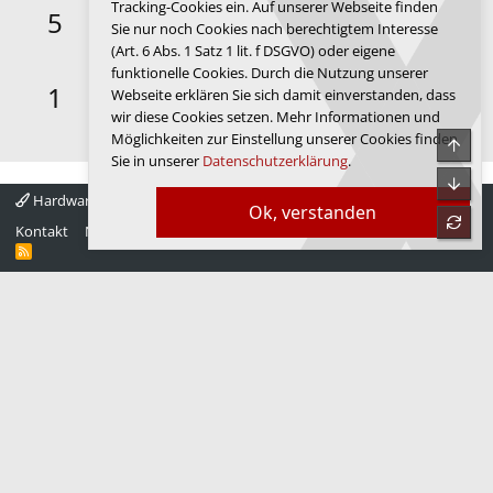
Tracking-Cookies ein. Auf unserer Webseite finden
Keeps coming back
27.12.2019
5
Sie nur noch Cookies nach berechtigtem Interesse
Deine ersten 30 Beiträge. Anscheinend gefällt dir das
(Art. 6 Abs. 1 Satz 1 lit. f DSGVO) oder eigene
Forum.
funktionelle Cookies. Durch die Nutzung unserer
First message
27.12.2019
1
Webseite erklären Sie sich damit einverstanden, dass
Dein erster Beitrag. Hallo und willkommen im Forum de
wir diese Cookies setzen. Mehr Informationen und
Luxx.
Möglichkeiten zur Einstellung unserer Cookies finden
Obe
Sie in unserer
Datenschutzerklärung
.
Unte
Hardwareluxx 4.0
Deutsch
Ok, verstanden
refre
Kontakt
Nutzungsbedingungen
Datenschutz
Hilfe
Startseite
R
S
S