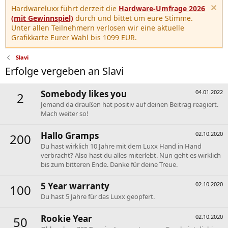
Hardwareluxx führt derzeit die
Hardware-Umfrage 2026
(mit Gewinnspiel)
durch und bittet um eure Stimme.
Unter allen Teilnehmern verlosen wir eine aktuelle
Grafikkarte Eurer Wahl bis 1099 EUR.
Slavi
Erfolge vergeben an Slavi
Somebody likes you
04.01.2022
2
Jemand da draußen hat positiv auf deinen Beitrag reagiert.
Mach weiter so!
Hallo Gramps
02.10.2020
200
Du hast wirklich 10 Jahre mit dem Luxx Hand in Hand
verbracht? Also hast du alles miterlebt. Nun geht es wirklich
bis zum bitteren Ende. Danke für deine Treue.
5 Year warranty
02.10.2020
100
Du hast 5 Jahre für das Luxx geopfert.
Rookie Year
02.10.2020
50