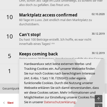
Ohh, schon 365 Tage im Luxx unterwegs. Es scheint dir hier
also doch zu gefallen. Das freut uns.
Marktplatz access confirmed
02.10.2020
10
60 Tage im Luxx. Zeit endlich mal den Marktplatz zu
durchstöbern.
Can't stop!
30.12.2019
10
Du hast 100 Beiträge erstellt. Ich hoffe, es war nicht
innerhalb eines Tages! ^^
Keeps coming back
30.12.2019
5
Deine ersten 30 Beiträge. Anscheinend gefällt dir das Forum.
Hardwareluxx setzt keine externen Werbe- und
First message
30.12.2019
Tracking-Cookies ein. Auf unserer Webseite finden
1
Sie nur noch Cookies nach berechtigtem Interesse
Dein erster Beitrag. Hallo und willkommen im Forum de
(Art. 6 Abs. 1 Satz 1 lit. f DSGVO) oder eigene
Luxx.
funktionelle Cookies. Durch die Nutzung unserer
Webseite erklären Sie sich damit einverstanden, dass
Gesamtpunktzahl: 378
Alle verfügbaren Erfolge anzeigen
wir diese Cookies setzen. Mehr Informationen und
Möglichkeiten zur Einstellung unserer Cookies finden
Obe
Sie in unserer
Datenschutzerklärung
.
Slavi
Unte