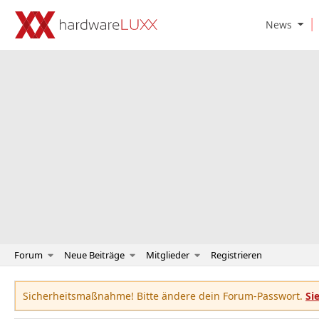
O
News
p
e
n
N
e
w
s
S
u
b
m
e
n
u
Forum
Neue Beiträge
Mitglieder
Registrieren
Sicherheitsmaßnahme! Bitte ändere dein Forum-Passwort.
Si