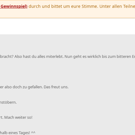
u
Gewinnspiel)
durch und bittet um eure Stimme. Unter allen Teilne
racht? Also hast du alles miterlebt. Nun geht es wirklich bis zum bitteren E
r also doch zu gefallen. Das freut uns.
chstöbern.
t. Mach weiter so!
rhalb eines Tages! ^^