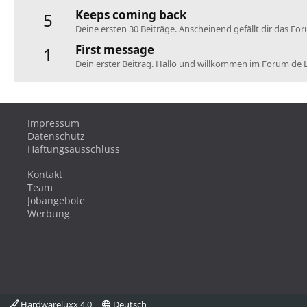
Keeps coming back
5
Deine ersten 30 Beiträge. Anscheinend gefällt dir das Fo
First message
1
Dein erster Beitrag. Hallo und willkommen im Forum de 
Impressum
Datenschutz
Haftungsausschluss
Kontakt
Team
Jobangebote
Werbung
Hardwareluxx 4.0
Deutsch