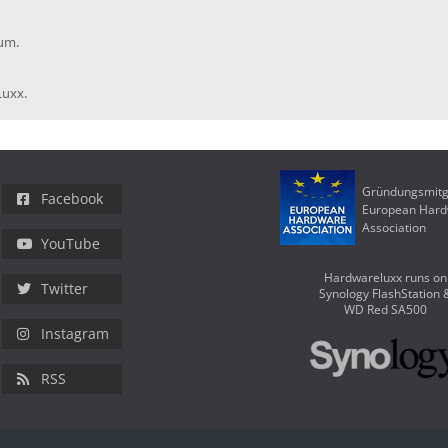
rum.
Luxx.
Gründungsmitg
Facebook
European Har
Association
YouTube
Hardwareluxx runs on
Twitter
Synology FlashStation 
WD Red SA500
Instagram
RSS