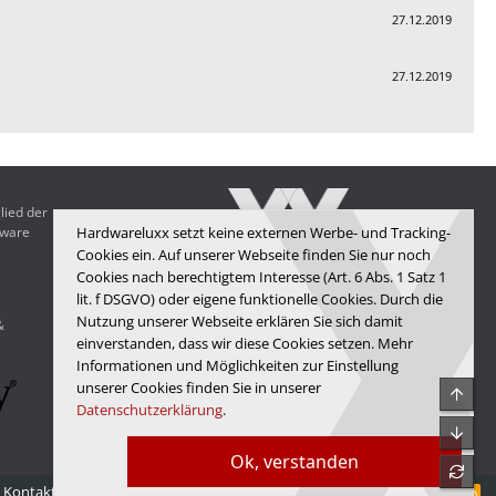
27.12.2019
27.12.2019
lied der
dware
Hardwareluxx setzt keine externen Werbe- und Tracking-
Cookies ein. Auf unserer Webseite finden Sie nur noch
Cookies nach berechtigtem Interesse (Art. 6 Abs. 1 Satz 1
Hardwareluxx Media GmbH
lit. f DSGVO) oder eigene funktionelle Cookies. Durch die
Nutzung unserer Webseite erklären Sie sich damit
&
© Copyright 2025 Hardwareluxx Media GmbH
einverstanden, dass wir diese Cookies setzen. Mehr
Informationen und Möglichkeiten zur Einstellung
unserer Cookies finden Sie in unserer
Obe
Datenschutzerklärung
.
Unte
Ok, verstanden
refre
Kontakt
Nutzungsbedingungen
Datenschutz
Hilfe
Startseite
R