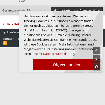
Luxx.
Gesamtpunktzahl: 18
Alle verfügbaren Erfolge anzeigen
Hardwareluxx setzt keine externen Werbe- und
Tracking-Cookies ein. Auf unserer Webseite finden
Pete1261
Sie nur noch Cookies nach berechtigtem Interesse
(Art. 6 Abs. 1 Satz 1 lit. f DSGVO) oder eigene
Hardwareluxx 4.0
Deutsch
funktionelle Cookies. Durch die Nutzung unserer
Kontakt
Nutzungsbedingungen
Datenschutz
Hilfe
Startseite
Webseite erklären Sie sich damit einverstanden, dass
R
wir diese Cookies setzen. Mehr Informationen und
S
Möglichkeiten zur Einstellung unserer Cookies finden
S
Obe
Sie in unserer
Datenschutzerklärung
.
Unte
Ok, verstanden
refre