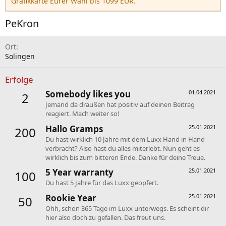
Grafikkarte Eurer Wahl bis 1099 EUR.
PeKron
Ort
Solingen
Erfolge
Somebody likes you
01.04.2021
2
Jemand da draußen hat positiv auf deinen Beitrag
reagiert. Mach weiter so!
Hallo Gramps
25.01.2021
200
Du hast wirklich 10 Jahre mit dem Luxx Hand in Hand
verbracht? Also hast du alles miterlebt. Nun geht es
wirklich bis zum bitteren Ende. Danke für deine Treue.
5 Year warranty
25.01.2021
100
Du hast 5 Jahre für das Luxx geopfert.
Rookie Year
25.01.2021
50
Ohh, schon 365 Tage im Luxx unterwegs. Es scheint dir
hier also doch zu gefallen. Das freut uns.