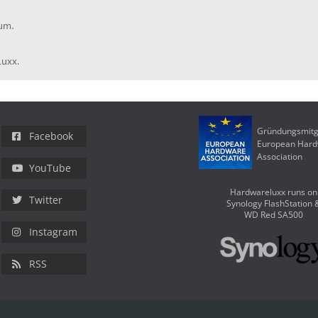
rum.
Luxx.
Gründungsmitg
Facebook
European Har
Association
YouTube
Hardwareluxx runs on
Twitter
Synology FlashStation 
WD Red SA500
Instagram
RSS