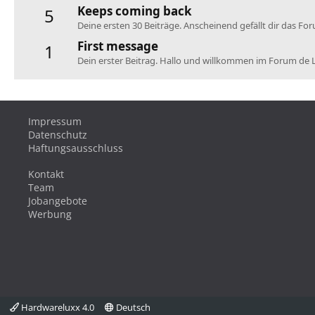
Keeps coming back
5
Deine ersten 30 Beiträge. Anscheinend gefällt dir das Fo
First message
1
Dein erster Beitrag. Hallo und willkommen im Forum de 
Impressum
Datenschutz
Haftungsausschluss
Kontakt
Team
Jobangebote
Werbung
Hardwareluxx 4.0
Deutsch