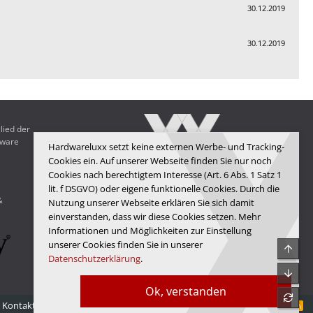
30.12.2019
30.12.2019
lied der
dware
Hardwareluxx setzt keine externen Werbe- und Tracking-
Cookies ein. Auf unserer Webseite finden Sie nur noch
Cookies nach berechtigtem Interesse (Art. 6 Abs. 1 Satz 1
Hardwareluxx Media GmbH
lit. f DSGVO) oder eigene funktionelle Cookies. Durch die
&
Nutzung unserer Webseite erklären Sie sich damit
© Copyright 2025 Hardwareluxx Media GmbH
einverstanden, dass wir diese Cookies setzen. Mehr
Informationen und Möglichkeiten zur Einstellung
unserer Cookies finden Sie in unserer
Obe
Datenschutzerklärung
.
Unte
Ok, verstanden
refre
Kontakt
Nutzungsbedingungen
Datenschutz
Hilfe
Startseite
R