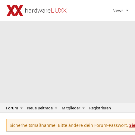
O
News
p
e
n
N
e
w
s
S
u
b
m
e
n
u
Forum
Neue Beiträge
Mitglieder
Registrieren
Sicherheitsmaßnahme! Bitte ändere dein Forum-Passwort.
Si