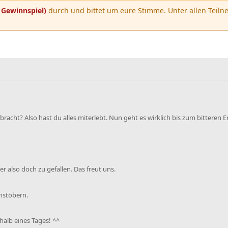
u
Gewinnspiel)
durch und bittet um eure Stimme. Unter allen Teilne
racht? Also hast du alles miterlebt. Nun geht es wirklich bis zum bitteren E
r also doch zu gefallen. Das freut uns.
chstöbern.
rhalb eines Tages! ^^