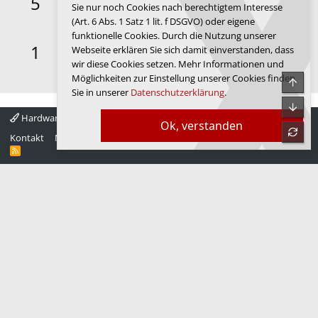
5
Sie nur noch Cookies nach berechtigtem Interesse
Deine ersten 30 Beiträge. Anscheinend gefällt dir das
(Art. 6 Abs. 1 Satz 1 lit. f DSGVO) oder eigene
Forum.
funktionelle Cookies. Durch die Nutzung unserer
First message
29.12.2019
1
Webseite erklären Sie sich damit einverstanden, dass
Dein erster Beitrag. Hallo und willkommen im Forum de
wir diese Cookies setzen. Mehr Informationen und
Luxx.
Möglichkeiten zur Einstellung unserer Cookies finden
Obe
Sie in unserer
Datenschutzerklärung
.
Unte
Hardwareluxx 4.0
Deutsch
Ok, verstanden
refre
Kontakt
Nutzungsbedingungen
Datenschutz
Hilfe
Startseite
R
S
S