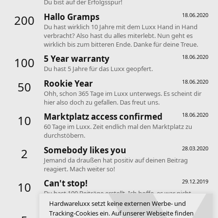
Du bist auf der Erfolgsspur!
Hallo Gramps
18.06.2020
200
Du hast wirklich 10 Jahre mit dem Luxx Hand in Hand
verbracht? Also hast du alles miterlebt. Nun geht es
wirklich bis zum bitteren Ende. Danke für deine Treue.
5 Year warranty
18.06.2020
100
Du hast 5 Jahre für das Luxx geopfert.
Rookie Year
18.06.2020
50
Ohh, schon 365 Tage im Luxx unterwegs. Es scheint dir
hier also doch zu gefallen. Das freut uns.
Marktplatz access confirmed
18.06.2020
10
60 Tage im Luxx. Zeit endlich mal den Marktplatz zu
durchstöbern.
Somebody likes you
28.03.2020
2
Jemand da draußen hat positiv auf deinen Beitrag
reagiert. Mach weiter so!
Can't stop!
29.12.2019
10
Du hast 100 Beiträge erstellt. Ich hoffe, es war nicht
innerhalb eines Tages! ^^
Hardwareluxx setzt keine externen Werbe- und
Tracking-Cookies ein. Auf unserer Webseite finden
Keeps coming back
29.12.2019