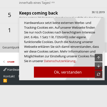
innerhalb eines Tages! ^^
Keeps coming back
30.12.2019
5
Deine ersten 30 Beiträge. Anscheinend gefällt dir das Forum.
Hardwareluxx setzt keine externen Werbe- und
Tracking-Cookies ein. Auf unserer Webseite finden
First message
30.12.2019
1
Sie nur noch Cookies nach berechtigtem Interesse
Dein erster Beitrag. Hallo und willkommen im Forum de
(Art. 6 Abs. 1 Satz 1 lit. f DSGVO) oder eigene
Luxx.
funktionelle Cookies. Durch die Nutzung unserer
Webseite erklären Sie sich damit einverstanden, dass
Gesamtpunktzahl: 178
Alle verfügbaren Erfolge anzeigen
wir diese Cookies setzen. Mehr Informationen und
Möglichkeiten zur Einstellung unserer Cookies finden
Obe
Sie in unserer
Datenschutzerklärung
.
cruse
Unte
Hardwareluxx 4.0
Deutsch
Ok, verstanden
refre
Kontakt
Nutzungsbedingungen
Datenschutz
Hilfe
Startseite
R
S
S