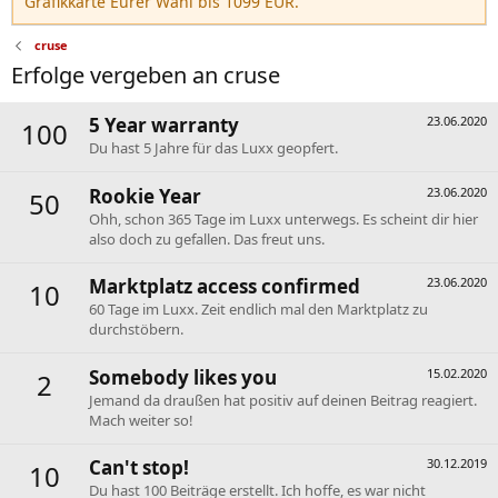
Grafikkarte Eurer Wahl bis 1099 EUR.
cruse
Erfolge vergeben an cruse
5 Year warranty
23.06.2020
100
Du hast 5 Jahre für das Luxx geopfert.
Rookie Year
23.06.2020
50
Ohh, schon 365 Tage im Luxx unterwegs. Es scheint dir hier
also doch zu gefallen. Das freut uns.
Marktplatz access confirmed
23.06.2020
10
60 Tage im Luxx. Zeit endlich mal den Marktplatz zu
durchstöbern.
Somebody likes you
15.02.2020
2
Jemand da draußen hat positiv auf deinen Beitrag reagiert.
Mach weiter so!
Can't stop!
30.12.2019
10
Du hast 100 Beiträge erstellt. Ich hoffe, es war nicht