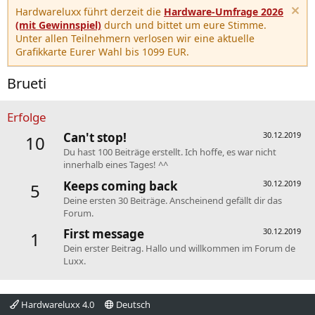
Hardwareluxx führt derzeit die
Hardware-Umfrage 2026
(mit Gewinnspiel)
durch und bittet um eure Stimme.
Unter allen Teilnehmern verlosen wir eine aktuelle
Grafikkarte Eurer Wahl bis 1099 EUR.
Brueti
Erfolge
Can't stop!
30.12.2019
10
Du hast 100 Beiträge erstellt. Ich hoffe, es war nicht
innerhalb eines Tages! ^^
Keeps coming back
30.12.2019
5
Deine ersten 30 Beiträge. Anscheinend gefällt dir das
Forum.
First message
30.12.2019
1
Dein erster Beitrag. Hallo und willkommen im Forum de
Luxx.
Hardwareluxx 4.0
Deutsch