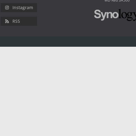
WD Red SA500
Instagram
RSS