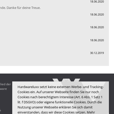
18.06.2020
nde. Danke für deine Treue.
18.06.2020
18.06.2020
18.06.2020
30.12.2019
lied der
Hardwareluxx setzt keine externen Werbe- und Tracking-
dware
Cookies ein. Auf unserer Webseite finden Sie nur noch
Cookies nach berechtigtem Interesse (Art. 6 Abs. 1 Satz 1
lit. f DSGVO) oder eigene funktionelle Cookies. Durch die
Hardwareluxx Media GmbH
Nutzung unserer Webseite erklären Sie sich damit
&
© Copyright 2025 Hardwareluxx Media GmbH
einverstanden, dass wir diese Cookies setzen. Mehr