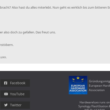
racht? Also hast du alles miterlebt. Nun geht es wirklich bis zum bitteren E
r also doch zu gefallen. Das freut uns.
chstöbern.
Luxx.
Gründungsmitg
Facebook
European Har
Association
YouTube
Hardwareluxx runs on
Twitter
Synology FlashStation 