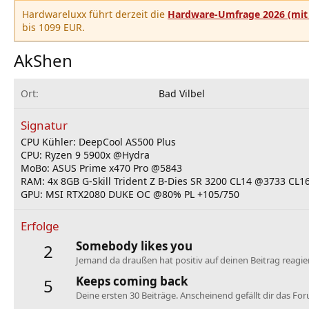
Hardwareluxx führt derzeit die
Hardware-Umfrage 2026 (mit 
bis 1099 EUR.
AkShen
Ort
Bad Vilbel
Signatur
CPU Kühler: DeepCool AS500 Plus
CPU: Ryzen 9 5900x @Hydra
MoBo: ASUS Prime x470 Pro @5843
RAM: 4x 8GB G-Skill Trident Z B-Dies SR 3200 CL14 @3733 CL1
GPU: MSI RTX2080 DUKE OC @80% PL +105/750
Erfolge
Somebody likes you
2
Jemand da draußen hat positiv auf deinen Beitrag reagier
Keeps coming back
5
Deine ersten 30 Beiträge. Anscheinend gefällt dir das Fo