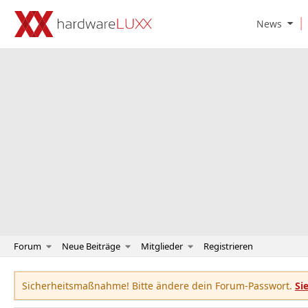
O
News
p
e
n
N
e
w
s
S
u
b
m
e
n
u
Forum
Neue Beiträge
Mitglieder
Registrieren
Sicherheitsmaßnahme! Bitte ändere dein Forum-Passwort.
Si