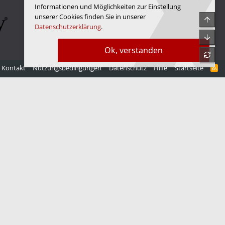
Informationen und Möglichkeiten zur Einstellung
unserer Cookies finden Sie in unserer
Obe
Datenschutzerklärung
.
Unte
Ok, verstanden
refre
Kontakt
Nutzungsbedingungen
Datenschutz
Hilfe
Startseite
R
S
S