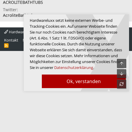
ACROLITEBATHTUBS
Twitter
AcroliteBathtub
Hardwareluxx setzt keine externen Werbe- und
Tracking-Cookies ein. Auf unserer Webseite finden
Hardwareluxx 4.0
Deutsch
Sie nur noch Cookies nach berechtigtem Interesse
(Art. 6 Abs. 1 Satz 1 lit. f DSGVO) oder eigene
Kontakt
Nutzungsbedingungen
Datenschutz
Hilfe
Startseite
funktionelle Cookies. Durch die Nutzung unserer
R
S
Webseite erklären Sie sich damit einverstanden, dass
S
wir diese Cookies setzen. Mehr Informationen und
Möglichkeiten zur Einstellung unserer Cookies finden
Obe
Sie in unserer
Datenschutzerklärung
.
Unte
Ok, verstanden
refre