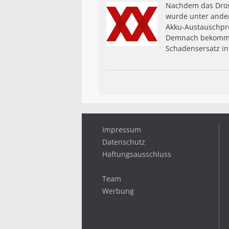
Nachdem das Dross
wurde unter ander
Akku-Austauschpro
Demnach bekommen 
Schadensersatz in
Impressum
Datenschutz
Haftungsausschluss
Team
Werbung