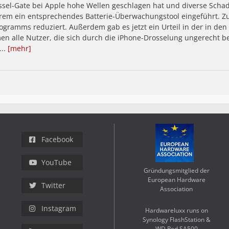
el-Gate bei Apple hohe Wellen geschlagen hat und diverse Schade
em ein entsprechendes Batterie-Überwachungstool eingeführt. Z
gramms reduziert. Außerdem gab es jetzt ein Urteil in der in de
alle Nutzer, die sich durch die iPhone-Drosselung ungerecht be
...
[mehr]
Facebook
YouTube
Gründungsmitglied der
European Hardware
Twitter
Association
Instagram
Hardwareluxx runs on
Synology FlashStation &
WD Red SA500