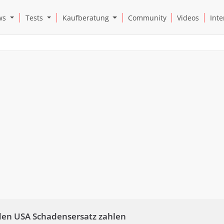
Open News Submenu
Open Tests Submenu
Open Kaufberatung Submenu
ws
Tests
Kaufberatung
Community
Videos
Inte
 den USA Schadensersatz zahlen