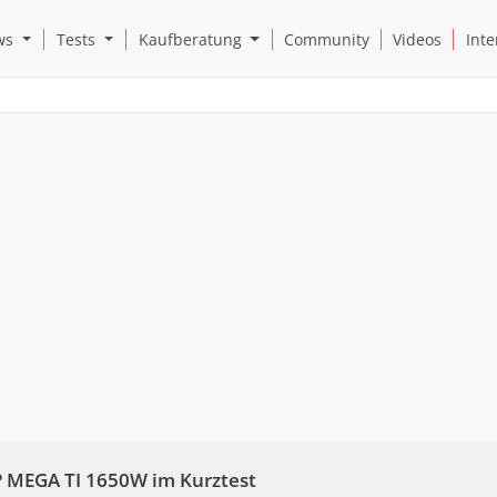
Open News Submenu
Open Tests Submenu
Open Kaufberatung Submenu
ws
Tests
Kaufberatung
Community
Videos
Inte
P MEGA TI 1650W im Kurztest