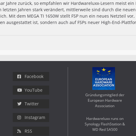
ar Jahre zurück, so empfahlen wir Hardwareluxx-Lesern meist ein N
n letzten Jahren stark verändert, mittlerweile sind durch die neuen
ich. Mit dem MEGA TI 1650W stellt FSP nun ein neues Netzteil vor,
en ausgestattet ist, sondern auch auf FSPs neuer High-End-Plattfor
Facebook
YouTube
Gründungsmitglied der
European Hardware
Twitter
Association
Instagram
Hardwareluxx runs on
Synology FlashStation &
WD Red SA500
RSS