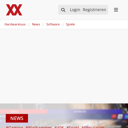
Login
Registrieren
Hardwareluxx
News
Software
Spiele
NEWS
#Gaming
#Warhammer
#40K
#Sport
#Simulation