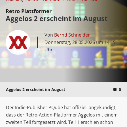
Retro Plattformer
Aggelos 2 erscheint im August
Von
Bernd Schneider
Donnerstag, 28.05.2026 um 14:19
Uhr
Aggelos 2 erscheint im August
0
Der Indie-Publisher PQube hat offiziell angekündigt,
dass der Retro-Action-Platformer Aggelos mit einem
zweiten Teil fortgesetzt wird. Teil 1 erschien schon