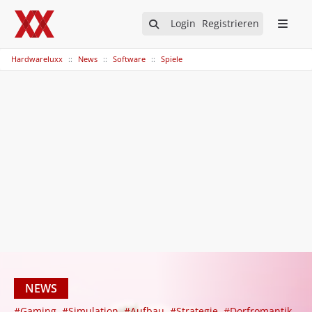
Login
Registrieren
Hardwareluxx
News
Software
Spiele
NEWS
#Gaming
#Simulation
#Aufbau
#Strategie
#Dorfromantik