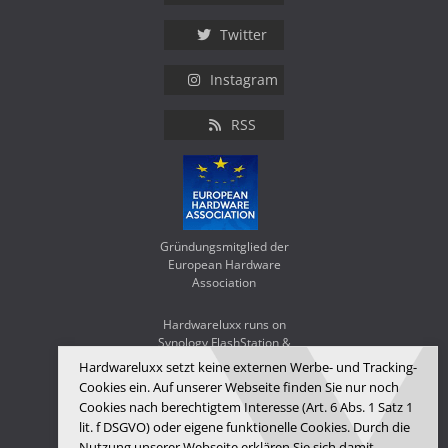
Twitter
Instagram
RSS
Gründungsmitglied der
European Hardware
Association
Hardwareluxx runs on
Synology FlashStation &
WD Red SA500
Hardwareluxx setzt keine externen Werbe- und Tracking-
Cookies ein. Auf unserer Webseite finden Sie nur noch
Cookies nach berechtigtem Interesse (Art. 6 Abs. 1 Satz 1
lit. f DSGVO) oder eigene funktionelle Cookies. Durch die
Nutzung unserer Webseite erklären Sie sich damit