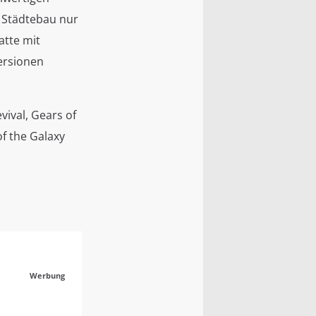
n Städtebau nur
tte mit
ersionen
ival, Gears of
f the Galaxy
Werbung