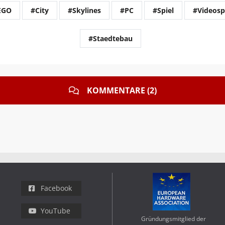
EGO
#City
#Skylines
#PC
#Spiel
#Videosp
#Staedtebau
KOMMENTARE (2)
Facebook
YouTube
Gründungsmitglied der