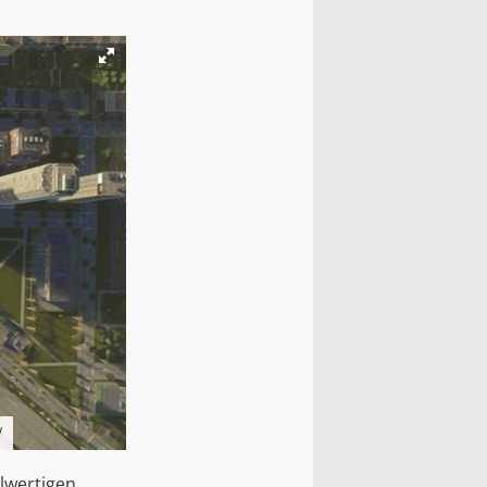
/
llwertigen