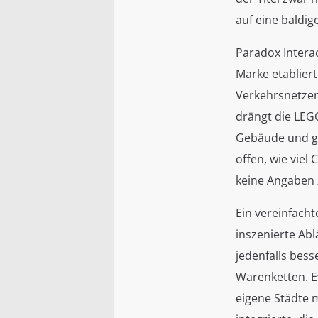
auf eine baldi
Paradox Interac
Marke etabliert
Verkehrsnetzen
drängt die LEG
Gebäude und ga
offen, wie viel
keine Angaben 
Ein vereinfach
inszenierte Ab
jedenfalls bes
Warenketten. E
eigene Städte 