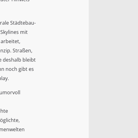
trale Städtebau-
Skylines mit
arbeitet,
nzip. Straßen,
 deshalb bleibt
nn noch gibt es
lay.
humorvoll
chte
öglichte,
emenwelten