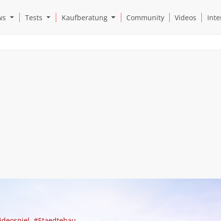
Open News Submenu
Open Tests Submenu
Open Kaufberatung Submenu
ws
Tests
Kaufberatung
Community
Videos
Inte
ideospiel
#Staedtebau