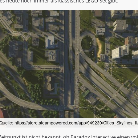
e es heute noch immer als klassisches LEGO-Set gibt.
Quelle: https://store.steampowered.com/app/949230/Cities_Skylines_II
eitpunkt ist nicht bekannt, ob Paradox Interactive einen vo