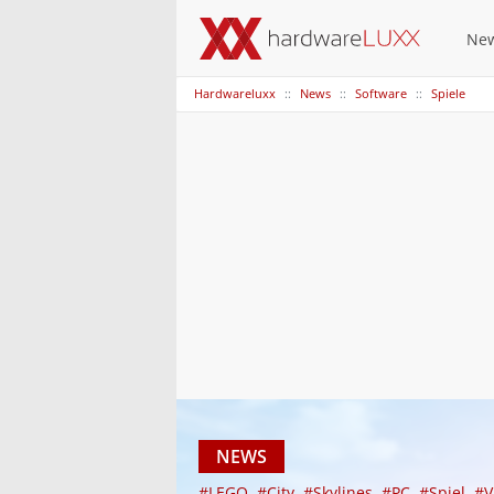
Ne
Hardwareluxx
News
Software
Spiele
NEWS
#LEGO
#City
#Skylines
#PC
#Spiel
#V