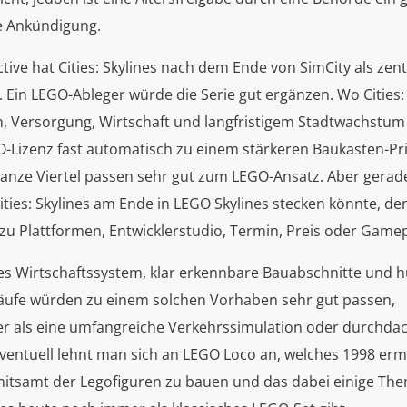
ge Ankündigung.
tive hat Cities: Skylines nach dem Ende von SimCity als zen
. Ein LEGO-Ableger würde die Serie gut ergänzen. Wo Cities: 
, Versorgung, Wirtschaft und langfristigem Stadtwachstum 
O-Lizenz fast automatisch zu einem stärkeren Baukasten-Pri
nze Viertel passen sehr gut zum LEGO-Ansatz. Aber gerade
 Cities: Skylines am Ende in LEGO Skylines stecken könnte, de
zu Plattformen, Entwicklerstudio, Termin, Preis oder Gamep
tes Wirtschaftssystem, klar erkennbare Bauabschnitte und 
läufe würden zu einem solchen Vorhaben sehr gut passen,
ser als eine umfangreiche Verkehrssimulation oder durchda
ventuell lehnt man sich an LEGO Loco an, welches 1998 erm
mitsamt der Legofiguren zu bauen und das dabei einige Th