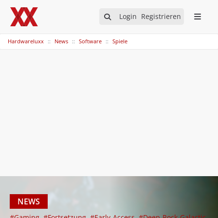
Login
Registrieren
Hardwareluxx
News
Software
Spiele
NEWS
#Gaming
#Fortsetzung
#Early-Access
#Deep-Rock-Galactic