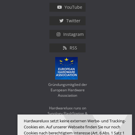
YouTube
Twitter
Instagram
RSS
Gründungsmitglied der
European Hardware
Association
Hardwareluxx runs on
Synology FlashStation &
WD Red SA500
Hardwareluxx setzt keine externen Werbe- und Tracking-
Cookies ein. Auf unserer Webseite finden Sie nur noch
Cookies nach berechtigtem Interesse (Art. 6 Abs. 1 Satz 1