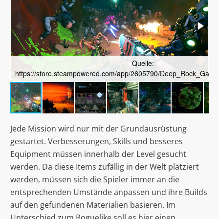
Quelle:
https://store.steampowered.com/app/2605790/Deep_Rock_Galac
h
Jede Mission wird nur mit der Grundausrüstung
gestartet. Verbesserungen, Skills und besseres
Equipment müssen innerhalb der Level gesucht
werden. Da diese Items zufällig in der Welt platziert
werden, müssen sich die Spieler immer an die
entsprechenden Umstände anpassen und ihre Builds
auf den gefundenen Materialien basieren. Im
Unterschied zum Roguelike soll es hier einen