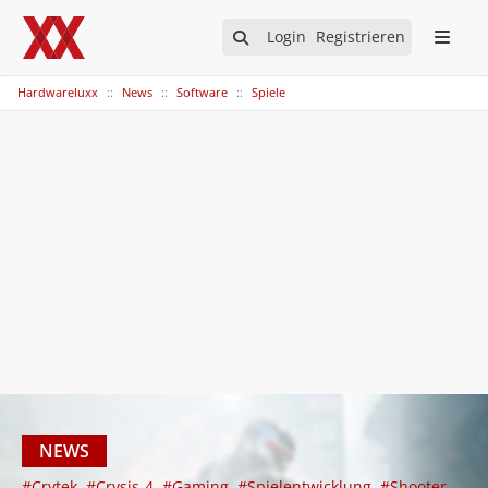
Login
Registrieren
Hardwareluxx
News
Software
Spiele
NEWS
#Crytek
#Crysis-4
#Gaming
#Spielentwicklung
#Shooter