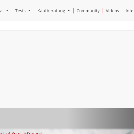
Open News Submenu
Open Tests Submenu
Open Kaufberatung Submenu
ws
Tests
Kaufberatung
Community
Videos
Inte
st-of-Yotei
#Support