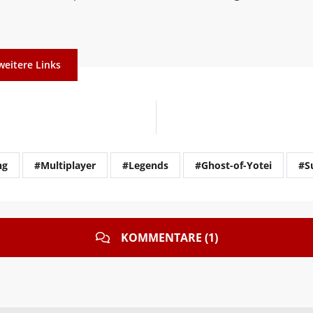
weitere Links
ng
#Multiplayer
#Legends
#Ghost-of-Yotei
#S
KOMMENTARE (1)