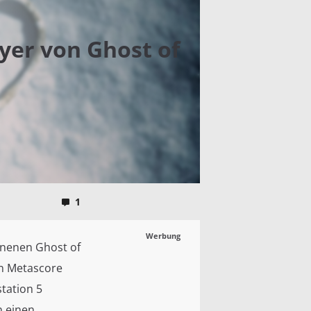
yer von Ghost of
1
Werbung
enenen Ghost of
en Metascore
station 5
n einen