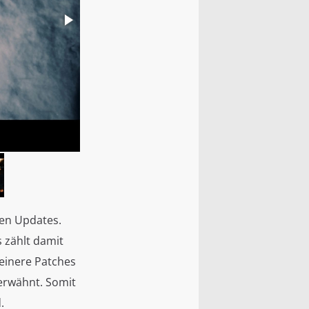
Quelle: https://www.playstati
nen Updates.
s zählt damit
leinere Patches
 erwähnt. Somit
d.