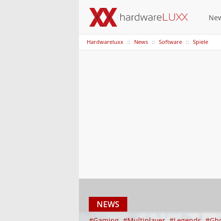
Ne
Hardwareluxx
News
Software
Spiele
NEWS
#Gaming
#Multiplayer
#Legends
#Gho