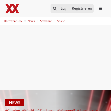
Login
Registrieren
Hardwareluxx
News
Software
Spiele
NEWS
#Gaming
#World-of-Darkness
#Werewolf
#Apocalypse